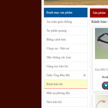
Danh mục sản phẩm
Sản phẩm
Kính bảo 
An toàn giao thông
Áo phản quang
Băng cảnh báo
Chụp tai - Nút tai
Dây thừng các loại
Găng tay bảo hộ
Gọi 093 5
Giầy Ủng Bảo Hộ
Kin
Kính bảo hộ
Mặt nạ phòng độc
Nón bảo hộ