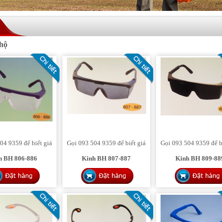
HINH 1
hộ
04 9359 để biết giá
Gọi 093 504 9359 để biết giá
Gọi 093 504 9359 để b
h BH 806-886
Kinh BH 807-887
Kinh BH 809-88