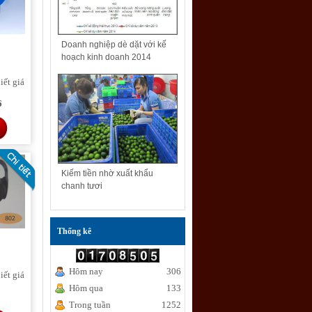
Doanh nghiệp dè dặt với kế
hoạch kinh doanh 2014
iết giá
6
Kiếm tiền nhờ xuất khẩu
chanh tươi
Thống kê
Hôm nay
306
iết giá
Hôm qua
133
Trong tuần
1252