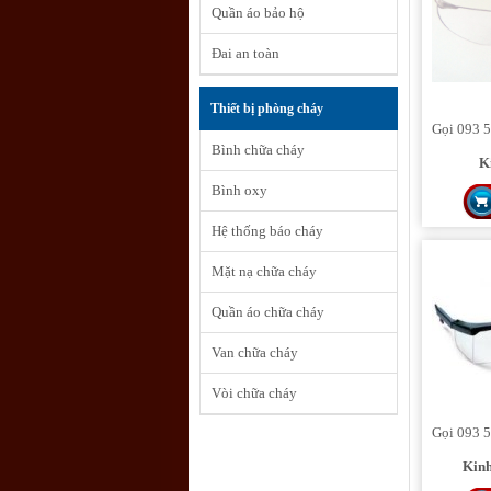
Quần áo bảo hộ
Đai an toàn
Thiết bị phòng cháy
Gọi 093 5
Bình chữa cháy
K
Bình oxy
Hệ thống báo cháy
Mặt nạ chữa cháy
Quần áo chữa cháy
Van chữa cháy
Vòi chữa cháy
Gọi 093 5
Kinh