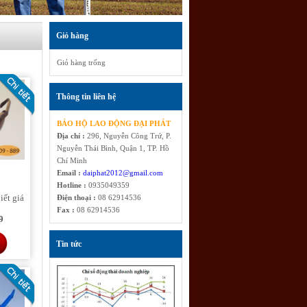
Giỏ hàng
Giỏ hàng trống
Thông tin liên hệ
BẢO HỘ LAO ĐỘNG ĐẠI PHÁT
Địa chỉ :
296, Nguyễn Công Trứ, P.
Nguyễn Thái Bình, Quận 1, TP. Hồ
Chí Minh
Email :
daiphat2012@gmail.com
Hotline :
0935049359
iết giá
Điện thoại :
08 62914536
Fax :
08 62914536
9
Tin tức