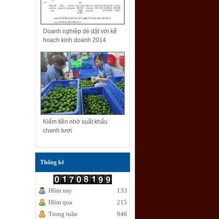
Doanh nghiệp dè dặt với kế
hoạch kinh doanh 2014
Kiếm tiền nhờ xuất khẩu
chanh tươi
Thống kê
Hôm nay
133
Hôm qua
215
Trong tuần
946