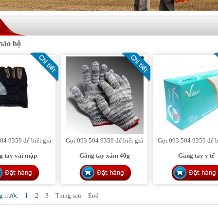
HINH 1
bảo hộ
04 9359 để biết giá
Gọi 093 504 9359 để biết giá
Gọi 093 504 9359 để b
g tay vải mập
Găng tay xám 40g
Găng tay y tế
g trước
1
2
3
Trang sau
End