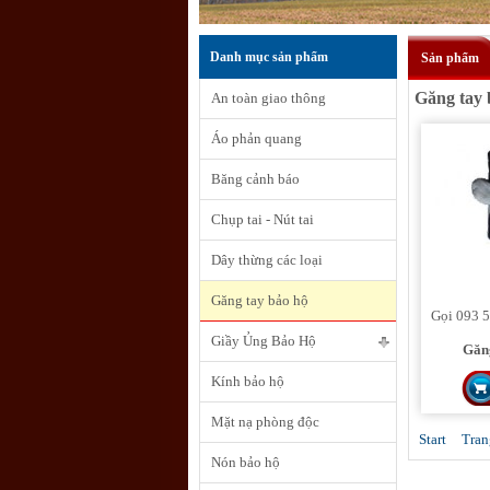
Danh mục sản phẩm
Sản phẩm
Găng tay 
An toàn giao thông
Áo phản quang
Băng cảnh báo
Chụp tai - Nút tai
Dây thừng các loại
Găng tay bảo hộ
Gọi 093 5
Giầy Ủng Bảo Hộ
Găn
Kính bảo hộ
Mặt nạ phòng độc
Start
Tran
Nón bảo hộ