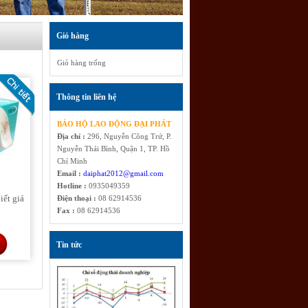
Giỏ hàng
Giỏ hàng trống
Thông tin liên hệ
BẢO HỘ LAO ĐỘNG ĐẠI PHÁT
Địa chỉ :
296, Nguyễn Công Trứ, P.
Nguyễn Thái Bình, Quận 1, TP. Hồ
Chí Minh
Email :
daiphat2012@gmail.com
Hotline :
0935049359
iết giá
Điện thoại :
08 62914536
Fax :
08 62914536
Tin tức