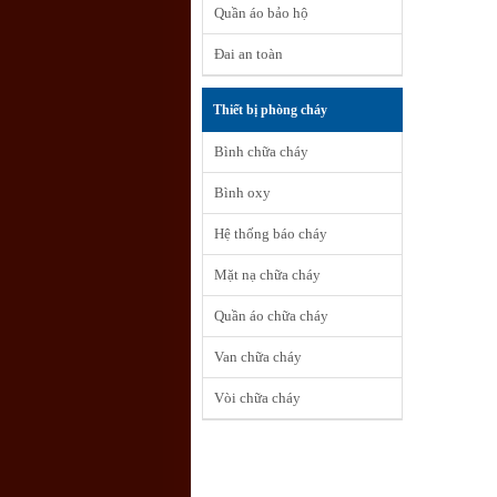
Quần áo bảo hộ
Đai an toàn
Thiết bị phòng cháy
Bình chữa cháy
Bình oxy
Hệ thống báo cháy
Mặt nạ chữa cháy
Quần áo chữa cháy
Van chữa cháy
Vòi chữa cháy