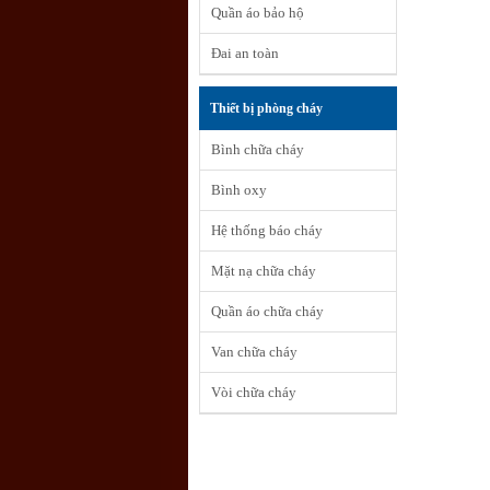
Quần áo bảo hộ
Đai an toàn
Thiết bị phòng cháy
Bình chữa cháy
Bình oxy
Hệ thống báo cháy
Mặt nạ chữa cháy
Quần áo chữa cháy
Van chữa cháy
Vòi chữa cháy