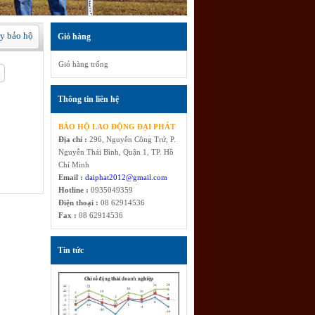
ay bảo hộ
Giỏ hàng
Giỏ hàng trống
Thông tin liên hệ
BẢO HỘ LAO ĐỘNG ĐẠI PHÁT
Địa chỉ :
296, Nguyễn Công Trứ, P.
Nguyễn Thái Bình, Quận 1, TP. Hồ
Chí Minh
Email :
daiphat2012@gmail.com
Hotline :
0935049359
Điện thoại :
08 62914536
Fax :
08 62914536
Tin tức