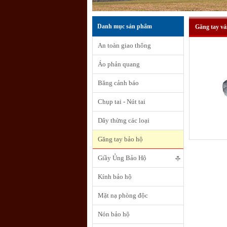
Danh mục sản phẩm
Găng tay vả
An toàn giao thông
Áo phản quang
Băng cảnh báo
Chụp tai - Nút tai
Dây thừng các loại
Găng tay bảo hộ
Giầy Ủng Bảo Hộ
Kính bảo hộ
Mặt nạ phòng độc
Nón bảo hộ