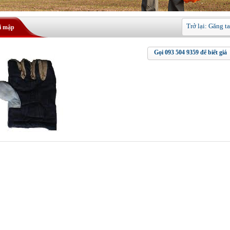
HINH 1
Trở lại: Găng t
i mập
Gọi 093 504 9359 để biết giá