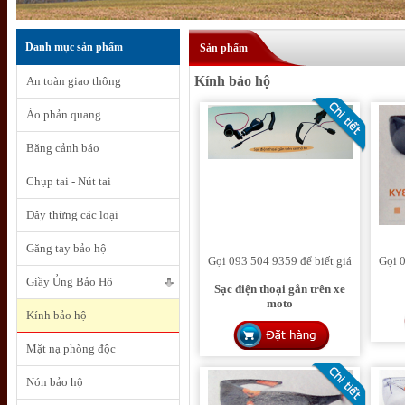
Danh mục sản phẩm
Sản phẩm
Kính bảo hộ
An toàn giao thông
Áo phản quang
Băng cảnh báo
Chụp tai - Nút tai
Dây thừng các loại
Găng tay bảo hộ
Gọi 093 504 9359 để biết giá
Gọi 0
Giầy Ủng Bảo Hộ
Sạc điện thoại gắn trên xe
moto
Kính bảo hộ
Mặt nạ phòng độc
Nón bảo hộ