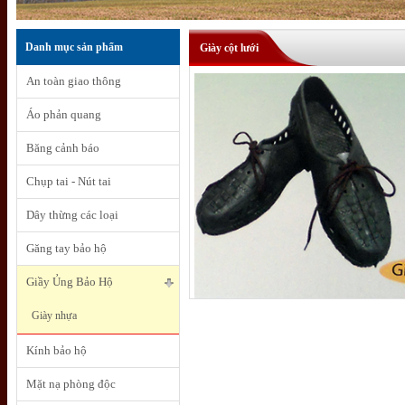
Danh mục sản phẩm
Giày cột lưới
An toàn giao thông
Áo phản quang
Băng cảnh báo
Chụp tai - Nút tai
Dây thừng các loại
Găng tay bảo hộ
Giầy Ủng Bảo Hộ
Giày nhựa
Kính bảo hộ
Mặt nạ phòng độc